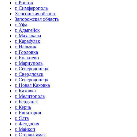
г. Ростов
г. Симферополь
Херсонская область
Запорожская область
г. Уфа
г. Адыгейск
г. Махачкала
г. Карабулак
г. Нальчик
г. Горловка
г. Енакиево
г. Мариуполь
г. Северодонецк
г. Свердловск
г. Северодонецк
г. Новая Каховка
г. Каховка
г. Мелитополь
г. Бердянск
г. Керчь
г. Евпатория
г. Ялта
г. Феодосия
г. Майкоп
г. Стерлитамак