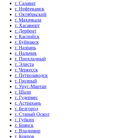
г. Салават
г. Нефтекамск
г. Октябрьский
г. Махачкала
г. Хасавюрт
г. Дербент
г. Каспийск
г. Буйнакск
г. Назрань
г. Нальчик
г. Прохладный
г. Элиста
г. Черкесск
г. Петрозаводск
г. Грозный
г. Урус-Мартан
г. Шали
г. Гудермес
г. Астрахань
г. Белгород
г. Старый Оскол
г. Губкин
г. Брянск
г. Владимир
г. Ковров