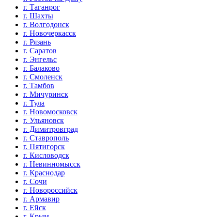
г. Таганрог
г. Шахты
г. Волгодонск
г. Новочеркасск
г. Рязань
г. Саратов
г. Энгельс
г. Балаково
г. Смоленск
г. Тамбов
г. Мичуринск
г. Тула
г. Новомосковск
г. Ульяновск
г. Димитровград
г. Ставрополь
г. Пятигорск
г. Кисловодск
г. Невинномысск
г. Краснодар
г. Сочи
г. Новороссийск
г. Армавир
г. Ейск
г. Крым