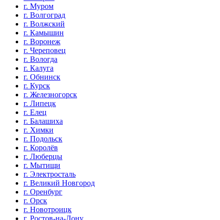
г. Муром
г. Волгоград
г. Волжский
г. Камышин
г. Воронеж
г. Череповец
г. Вологда
г. Калуга
г. Обнинск
г. Курск
г. Железногорск
г. Липецк
г. Елец
г. Балашиха
г. Химки
г. Подольск
г. Королёв
г. Люберцы
г. Мытищи
г. Электросталь
г. Великий Новгород
г. Оренбург
г. Орск
г. Новотроицк
г. Ростов-на-Дону