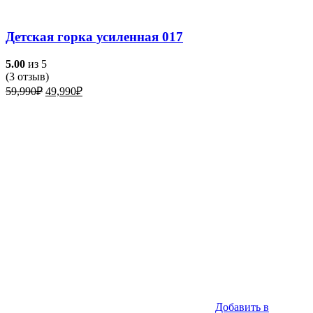
Детская горка усиленная 017
5.00
из 5
(
3
отзыв)
Первоначальная
Текущая
59,990
₽
49,990
₽
цена
цена:
составляла
49,990₽.
59,990₽.
Добавить в