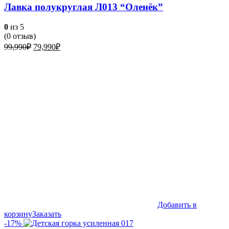
Лавка полукруглая Л013 “Оленёк”
0
из 5
(
0
отзыв)
Первоначальная
Текущая
99,990
₽
79,990
₽
цена
цена:
составляла
79,990₽.
99,990₽.
Добавить в
корзину
Заказать
-17%