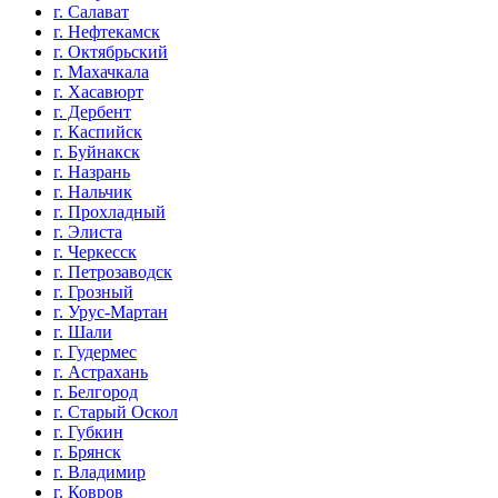
г. Салават
г. Нефтекамск
г. Октябрьский
г. Махачкала
г. Хасавюрт
г. Дербент
г. Каспийск
г. Буйнакск
г. Назрань
г. Нальчик
г. Прохладный
г. Элиста
г. Черкесск
г. Петрозаводск
г. Грозный
г. Урус-Мартан
г. Шали
г. Гудермес
г. Астрахань
г. Белгород
г. Старый Оскол
г. Губкин
г. Брянск
г. Владимир
г. Ковров