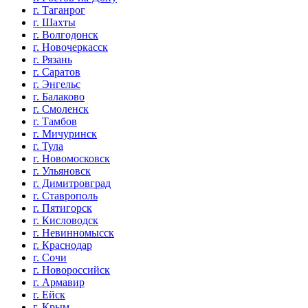
г. Таганрог
г. Шахты
г. Волгодонск
г. Новочеркасск
г. Рязань
г. Саратов
г. Энгельс
г. Балаково
г. Смоленск
г. Тамбов
г. Мичуринск
г. Тула
г. Новомосковск
г. Ульяновск
г. Димитровград
г. Ставрополь
г. Пятигорск
г. Кисловодск
г. Невинномысск
г. Краснодар
г. Сочи
г. Новороссийск
г. Армавир
г. Ейск
г. Крым