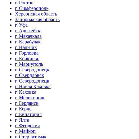
г. Ростов
г. Симферополь
Херсонская область
Запорожская область
г. Уфа
г. Адыгейск
г. Махачкала
г. Карабулак
г. Нальчик
г. Горловка
г. Енакиево
г. Мариуполь
г. Северодонецк
г. Свердловск
г. Северодонецк
г. Новая Каховка
г. Каховка
г. Мелитополь
г. Бердянск
г. Керчь
г. Евпатория
г. Ялта
г. Феодосия
г. Майкоп
г. Стерлитамак