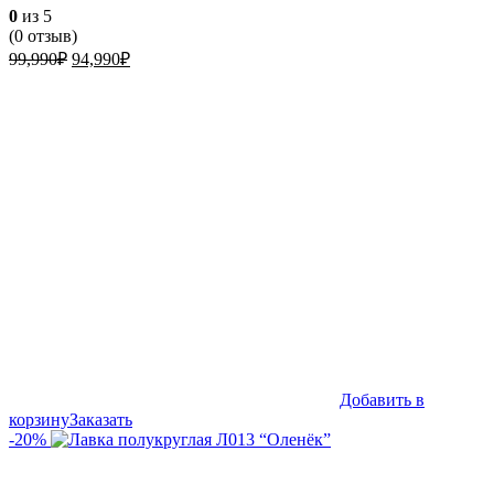
0
из 5
(
0
отзыв)
Первоначальная
Текущая
99,990
₽
94,990
₽
цена
цена:
составляла
94,990₽.
99,990₽.
Добавить в
корзину
Заказать
-20%