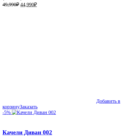
Первоначальная
Текущая
49,990
₽
44,990
₽
цена
цена:
составляла
44,990₽.
49,990₽.
Добавить в
корзину
Заказать
-5%
Качели Диван 002