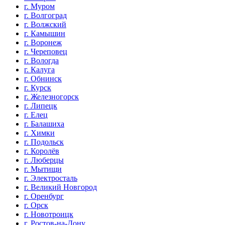
г. Муром
г. Волгоград
г. Волжский
г. Камышин
г. Воронеж
г. Череповец
г. Вологда
г. Калуга
г. Обнинск
г. Курск
г. Железногорск
г. Липецк
г. Елец
г. Балашиха
г. Химки
г. Подольск
г. Королёв
г. Люберцы
г. Мытищи
г. Электросталь
г. Великий Новгород
г. Оренбург
г. Орск
г. Новотроицк
г. Ростов-на-Дону