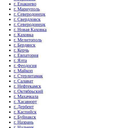
г. Енакиево
г. Мариуполь
г. Северодонецк
г. Свердловск
г. Северодонецк
г. Новая Каховка
г. Каховка
г. Мелитополь
г. Бердянск
г. Керчь
г. Евпатория
г. Ялта
г. Феодосия
г. Майкоп
г. Стерлитамак
г. Салават
г. Нефтекамск
г. Октябрьский
г. Махачкала
г. Хасавюрт
г. Дербент
г. Каспийск
г. Буйнакск
г. Назрань
г. Нальчик