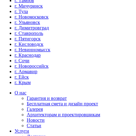
г. Тамбов
г. Мичуринск
г. Тула
г. Новомосковск
г. Ульяновск
г. Димитровград
г. Ставрополь
г. Пятигорск
г. Кисловодск
г. Невинномысск
г. Краснодар
г. Сочи
г. Новороссийск
г. Армавир
г. Ейск
г. Крым
О нас
Гарантия и возврат
Бесплатная смета и дизайн проект
Галерея
Архитекторам и проектировщикам
Новости
Статьи
Услуги