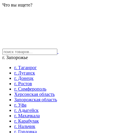
Что вы ищете?
г. Запорожье
г. Таганрог
г. Луганск
г. Донецк
г. Ростов
г. Симферополь
Херсонская область
Запорожская область
г. Уфа
г. Адыгейск
г. Махачкала
г. Карабулак
г. Нальчик
г. Горловка