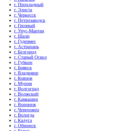
г. Прохладный
г. Элиста
г. Черкесск
г. Петрозаводск
г. Грозный
г. Урус-Мартан
г. Шали
г. Гудермес
г. Астрахань
г. Белгород
г. Старый Оскол
г. Губкин
г. Брянск
г. Владимир
г. Ковров
г. Муром
г. Волгоград
г. Волжский
г. Камышин
г. Воронеж
г. Череповец
г. Вологда
г. Калуга
г. Обнинск
г. Курск