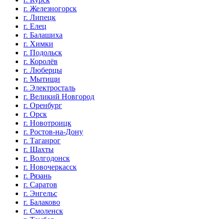
г. Железногорск
г. Липецк
г. Елец
г. Балашиха
г. Химки
г. Подольск
г. Королёв
г. Люберцы
г. Мытищи
г. Электросталь
г. Великий Новгород
г. Оренбург
г. Орск
г. Новотроицк
г. Ростов-на-Дону
г. Таганрог
г. Шахты
г. Волгодонск
г. Новочеркасск
г. Рязань
г. Саратов
г. Энгельс
г. Балаково
г. Смоленск