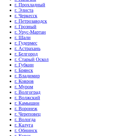
г. Прохладный
г. Элиста
г. Черкесск
г. Петрозаводск
г. Грозный
г. Урус-Мартан
г. Шали
г. Гудермес
г. Астрахань
г. Белгород
г. Старый Оскол
г. Губкин
г. Брянск
г. Владимир
г. Ковров
г. Муром
г. Волгоград
г. Волжский
г. Камышин
г. Воронеж
г. Череповец
г. Вологда
г. Калуга
г. Обнинск
г. Курск