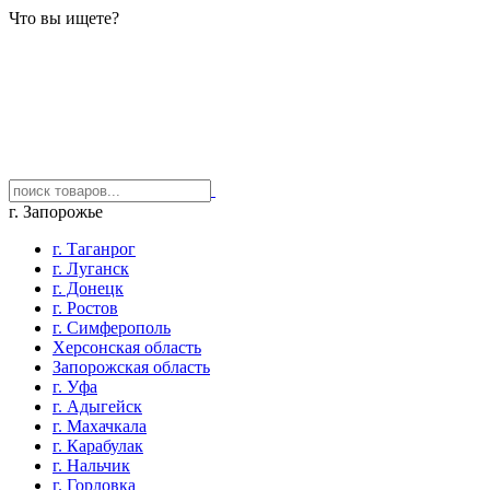
Что вы ищете?
г. Запорожье
г. Таганрог
г. Луганск
г. Донецк
г. Ростов
г. Симферополь
Херсонская область
Запорожская область
г. Уфа
г. Адыгейск
г. Махачкала
г. Карабулак
г. Нальчик
г. Горловка