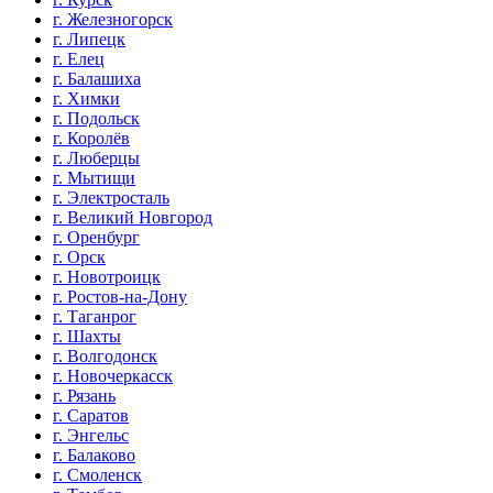
г. Железногорск
г. Липецк
г. Елец
г. Балашиха
г. Химки
г. Подольск
г. Королёв
г. Люберцы
г. Мытищи
г. Электросталь
г. Великий Новгород
г. Оренбург
г. Орск
г. Новотроицк
г. Ростов-на-Дону
г. Таганрог
г. Шахты
г. Волгодонск
г. Новочеркасск
г. Рязань
г. Саратов
г. Энгельс
г. Балаково
г. Смоленск