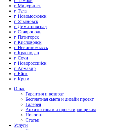
г. Тамбов
г. Мичуринск
г. Тула
г. Новомосковск
г. Ульяновск
г. Димитровград
г. Ставрополь
г. Пятигорск
г. Кисловодск
г. Невинномысск
г. Краснодар
г. Сочи
г. Новороссийск
г. Армавир
г. Ейск
г. Крым
О нас
Гарантия и возврат
Бесплатная смета и дизайн проект
Галерея
Архитекторам и проектировщикам
Новости
Статьи
Услуги