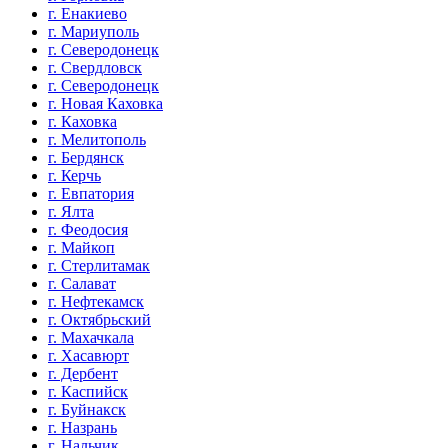
г. Енакиево
г. Мариуполь
г. Северодонецк
г. Свердловск
г. Северодонецк
г. Новая Каховка
г. Каховка
г. Мелитополь
г. Бердянск
г. Керчь
г. Евпатория
г. Ялта
г. Феодосия
г. Майкоп
г. Стерлитамак
г. Салават
г. Нефтекамск
г. Октябрьский
г. Махачкала
г. Хасавюрт
г. Дербент
г. Каспийск
г. Буйнакск
г. Назрань
г. Нальчик