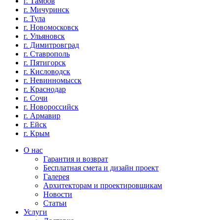
г. Тамбов
г. Мичуринск
г. Тула
г. Новомосковск
г. Ульяновск
г. Димитровград
г. Ставрополь
г. Пятигорск
г. Кисловодск
г. Невинномысск
г. Краснодар
г. Сочи
г. Новороссийск
г. Армавир
г. Ейск
г. Крым
О нас
Гарантия и возврат
Бесплатная смета и дизайн проект
Галерея
Архитекторам и проектировщикам
Новости
Статьи
Услуги