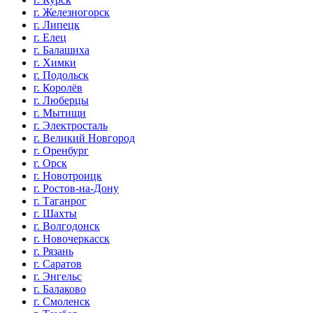
г. Железногорск
г. Липецк
г. Елец
г. Балашиха
г. Химки
г. Подольск
г. Королёв
г. Люберцы
г. Мытищи
г. Электросталь
г. Великий Новгород
г. Оренбург
г. Орск
г. Новотроицк
г. Ростов-на-Дону
г. Таганрог
г. Шахты
г. Волгодонск
г. Новочеркасск
г. Рязань
г. Саратов
г. Энгельс
г. Балаково
г. Смоленск