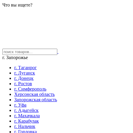
Что вы ищете?
г. Запорожье
г. Таганрог
г. Луганск
г. Донецк
г. Ростов
г. Симферополь
Херсонская область
Запорожская область
г. Уфа
г. Адыгейск
г. Махачкала
г. Карабулак
г. Нальчик
г. Горловка