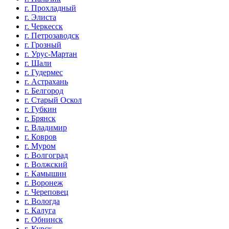
г. Прохладный
г. Элиста
г. Черкесск
г. Петрозаводск
г. Грозный
г. Урус-Мартан
г. Шали
г. Гудермес
г. Астрахань
г. Белгород
г. Старый Оскол
г. Губкин
г. Брянск
г. Владимир
г. Ковров
г. Муром
г. Волгоград
г. Волжский
г. Камышин
г. Воронеж
г. Череповец
г. Вологда
г. Калуга
г. Обнинск
г. Курск