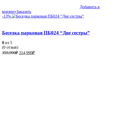
Добавить в
корзину
Заказать
-13%
Беседка парковая ПБ024 “Две сестры”
0
из 5
(
0
отзыв)
Первоначальная
Текущая
359,990
₽
314,990
₽
цена
цена:
составляла
314,990₽.
359,990₽.