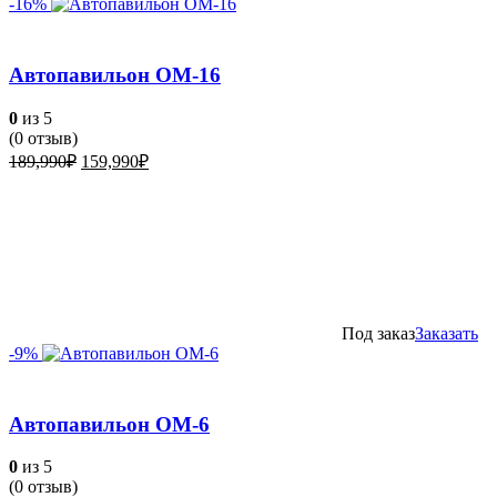
-16%
Автопавильон ОМ-16
0
из 5
(
0
отзыв)
Первоначальная
Текущая
189,990
₽
159,990
₽
цена
цена:
составляла
159,990₽.
189,990₽.
Под заказ
Заказать
-9%
Автопавильон ОМ-6
0
из 5
(
0
отзыв)