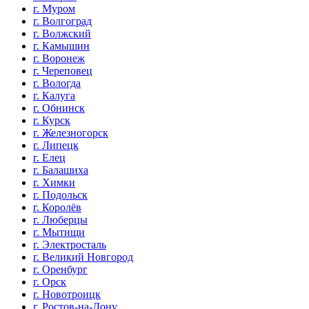
г. Муром
г. Волгоград
г. Волжский
г. Камышин
г. Воронеж
г. Череповец
г. Вологда
г. Калуга
г. Обнинск
г. Курск
г. Железногорск
г. Липецк
г. Елец
г. Балашиха
г. Химки
г. Подольск
г. Королёв
г. Люберцы
г. Мытищи
г. Электросталь
г. Великий Новгород
г. Оренбург
г. Орск
г. Новотроицк
г. Ростов-на-Дону