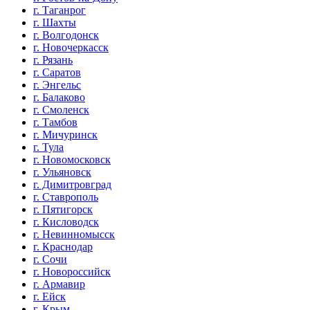
г. Таганрог
г. Шахты
г. Волгодонск
г. Новочеркасск
г. Рязань
г. Саратов
г. Энгельс
г. Балаково
г. Смоленск
г. Тамбов
г. Мичуринск
г. Тула
г. Новомосковск
г. Ульяновск
г. Димитровград
г. Ставрополь
г. Пятигорск
г. Кисловодск
г. Невинномысск
г. Краснодар
г. Сочи
г. Новороссийск
г. Армавир
г. Ейск
г. Крым