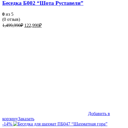
Беседка Б002 “Шота Руставели”
0
из 5
(
0
отзыв)
Первоначальная
Текущая
1,499,990
₽
122,990
₽
цена
цена:
составляла
122,990₽.
1,499,990₽.
Добавить в
корзину
Заказать
-14%