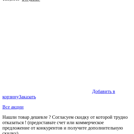
цена
цена:
составляла
147,990₽.
189,990₽.
Добавить в
корзину
Заказать
Все акции
Нашли товар дешевле ? Согласуем скидку от которой трудно
отказаться ! (предоставьте счет или коммерческое
предложение от конкурентов и получите дополнительную
скидку).