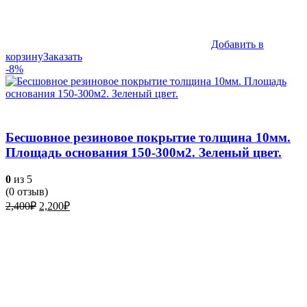
Добавить в
корзину
Заказать
-8%
Бесшовное резиновое покрытие толщина 10мм.
Площадь основания 150-300м2. Зеленый цвет.
0
из 5
(
0
отзыв)
Первоначальная
Текущая
2,400
₽
2,200
₽
цена
цена:
составляла
2,200₽.
2,400₽.