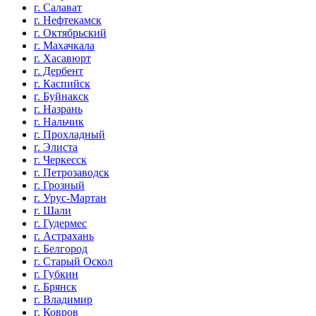
г. Салават
г. Нефтекамск
г. Октябрьский
г. Махачкала
г. Хасавюрт
г. Дербент
г. Каспийск
г. Буйнакск
г. Назрань
г. Нальчик
г. Прохладный
г. Элиста
г. Черкесск
г. Петрозаводск
г. Грозный
г. Урус-Мартан
г. Шали
г. Гудермес
г. Астрахань
г. Белгород
г. Старый Оскол
г. Губкин
г. Брянск
г. Владимир
г. Ковров