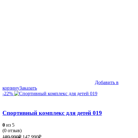
169,990₽.
Добавить в
корзину
Заказать
-22%
Спортивный комплекс для детей 019
0
из 5
(
0
отзыв)
Первоначальная
Текущая
189,990
₽
147,990
₽