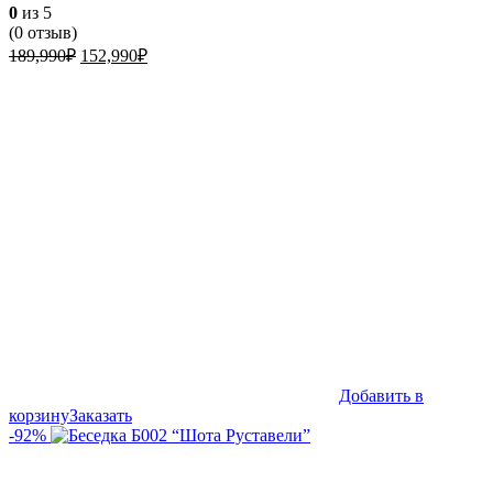
0
из 5
(
0
отзыв)
Первоначальная
Текущая
189,990
₽
152,990
₽
цена
цена:
составляла
152,990₽.
189,990₽.
Добавить в
корзину
Заказать
-92%