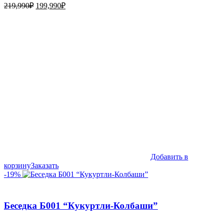
Первоначальная
Текущая
219,990
₽
199,990
₽
цена
цена:
составляла
199,990₽.
219,990₽.
Добавить в
корзину
Заказать
-19%
Беседка Б001 “Кукуртли-Колбаши”