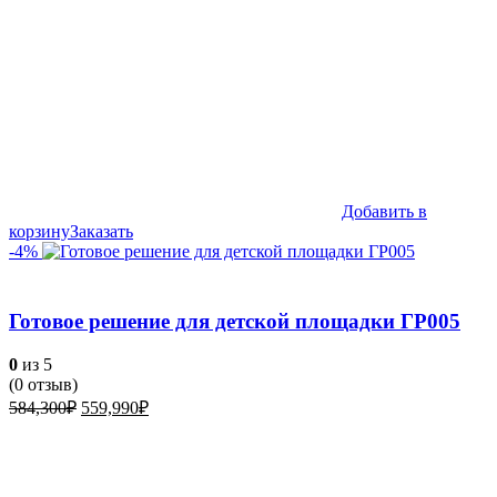
Добавить в
корзину
Заказать
-4%
Готовое решение для детской площадки ГР005
0
из 5
(
0
отзыв)
Первоначальная
Текущая
584,300
₽
559,990
₽
цена
цена:
составляла
559,990₽.
584,300₽.