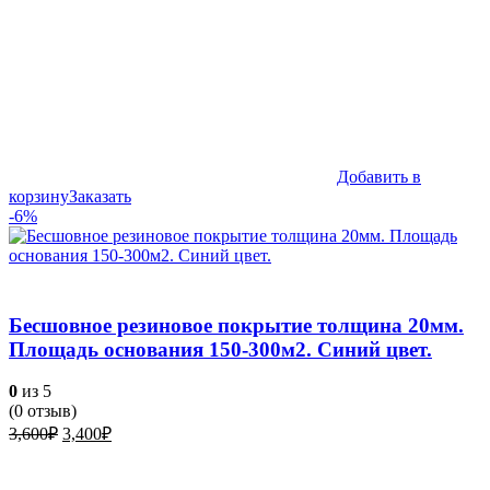
Добавить в
корзину
Заказать
-6%
Бесшовное резиновое покрытие толщина 20мм.
Площадь основания 150-300м2. Синий цвет.
0
из 5
(
0
отзыв)
Первоначальная
Текущая
3,600
₽
3,400
₽
цена
цена:
составляла
3,400₽.