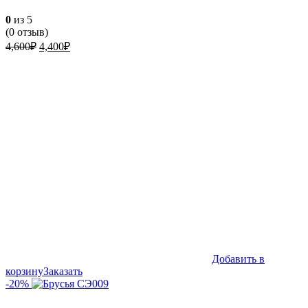
0
из 5
(
0
отзыв)
Первоначальная
Текущая
4,600
₽
4,400
₽
цена
цена:
составляла
4,400₽.
4,600₽.
Добавить в
корзину
Заказать
-20%