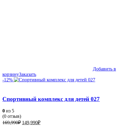
Добавить в
корзину
Заказать
-12%
Спортивный комплекс для детей 027
0
из 5
(
0
отзыв)
Первоначальная
Текущая
169,990
₽
149,990
₽
цена
цена:
составляла
149,990₽.