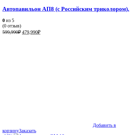
Автопавильон АП8 (с Российским триколором).
0
из 5
(
0
отзыв)
Первоначальная
Текущая
599,990
₽
479,990
₽
цена
цена:
составляла
479,990₽.
599,990₽.
Добавить в
корзину
Заказать