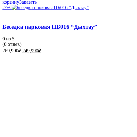
корзину
Заказать
-7%
Беседка парковая ПБ016 “Дыхтау”
0
из 5
(
0
отзыв)
Первоначальная
Текущая
269,990
₽
249,990
₽
цена
цена:
составляла
249,990₽.
269,990₽.