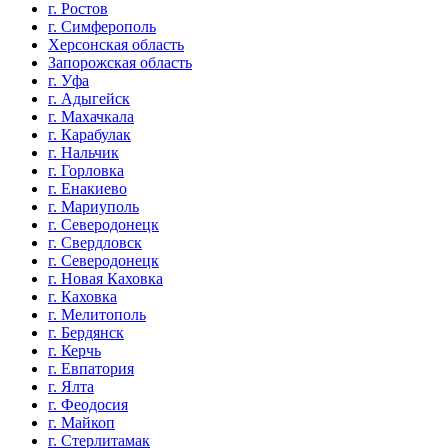
г. Ростов
г. Симферополь
Херсонская область
Запорожская область
г. Уфа
г. Адыгейск
г. Махачкала
г. Карабулак
г. Нальчик
г. Горловка
г. Енакиево
г. Мариуполь
г. Северодонецк
г. Свердловск
г. Северодонецк
г. Новая Каховка
г. Каховка
г. Мелитополь
г. Бердянск
г. Керчь
г. Евпатория
г. Ялта
г. Феодосия
г. Майкоп
г. Стерлитамак