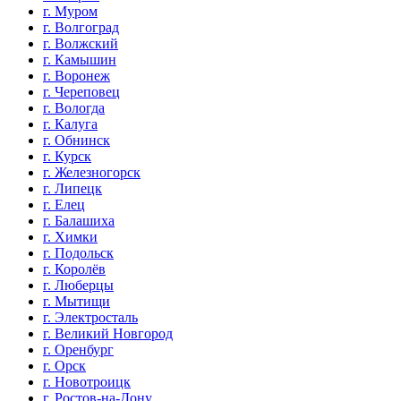
г. Муром
г. Волгоград
г. Волжский
г. Камышин
г. Воронеж
г. Череповец
г. Вологда
г. Калуга
г. Обнинск
г. Курск
г. Железногорск
г. Липецк
г. Елец
г. Балашиха
г. Химки
г. Подольск
г. Королёв
г. Люберцы
г. Мытищи
г. Электросталь
г. Великий Новгород
г. Оренбург
г. Орск
г. Новотроицк
г. Ростов-на-Дону