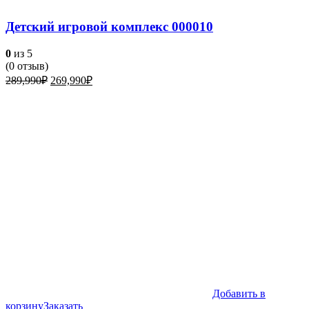
Детский игровой комплекс 000010
0
из 5
(
0
отзыв)
Первоначальная
Текущая
289,990
₽
269,990
₽
цена
цена:
составляла
269,990₽.
289,990₽.
Добавить в
корзину
Заказать