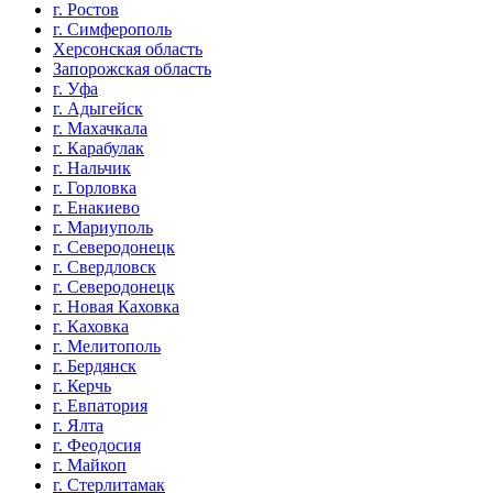
г. Ростов
г. Симферополь
Херсонская область
Запорожская область
г. Уфа
г. Адыгейск
г. Махачкала
г. Карабулак
г. Нальчик
г. Горловка
г. Енакиево
г. Мариуполь
г. Северодонецк
г. Свердловск
г. Северодонецк
г. Новая Каховка
г. Каховка
г. Мелитополь
г. Бердянск
г. Керчь
г. Евпатория
г. Ялта
г. Феодосия
г. Майкоп
г. Стерлитамак