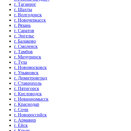
г. Таганрог
г. Шахты
г. Волгодонск
г. Новочеркасск
г. Рязань
г. Саратов
г. Энгельс
г. Балаково
г. Смоленск
г. Тамбов
г. Мичуринск
г. Тула
г. Новомосковск
г. Ульяновск
г. Димитровград
г. Ставрополь
г. Пятигорск
г. Кисловодск
г. Невинномысск
г. Краснодар
г. Сочи
г. Новороссийск
г. Армавир
г. Ейск
г. Крым