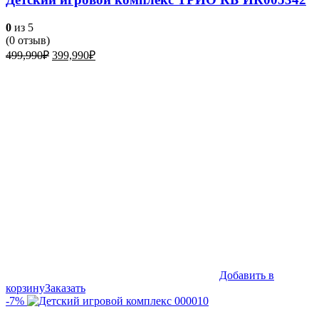
0
из 5
(
0
отзыв)
Первоначальная
Текущая
499,990
₽
399,990
₽
цена
цена:
составляла
399,990₽.
499,990₽.
Добавить в
корзину
Заказать
-7%