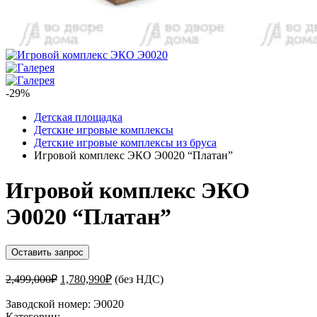
-29%
Детская площадка
Детские игровые комплексы
Детские игровые комплексы из бруса
Игровой комплекс ЭКО Э0020 “Платан”
Игровой комплекс ЭКО
Э0020 “Платан”
Оставить запрос
Первоначальная
Текущая
2,499,000
₽
1,780,990
₽
(без НДС)
цена
цена:
составляла
Заводской номер:
Э0020
1,780,990₽.
Категории:
2,499,000₽.