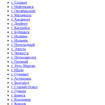
г. Салават
г. Нефтекамск
г. Октябрьский
г. Махачкала
г. Хасавюрт
г. Дербент
г. Каспийск
г. Буйнакск
г. Назрань
г. Нальчик
г. Прохладный
г. Элиста
г. Черкесск
г. Петрозаводск
г. Грозный
г. Урус-Мартан
г. Шали
г. Гудермес
г. Астрахань
г. Белгород
г. Старый Оскол
г. Губкин
г. Брянск
г. Владимир
г. Ковров