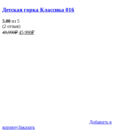
Детская горка Классика 016
5.00
из 5
(
2
отзыв)
Первоначальная
Текущая
49,990
₽
45,990
₽
цена
цена:
составляла
45,990₽.
49,990₽.
Добавить в
корзину
Заказать