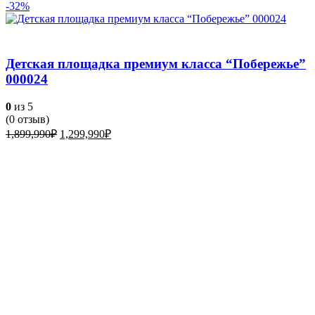
-32%
Детская площадка премиум класса “Побережье”
000024
0
из 5
(
0
отзыв)
Первоначальная
Текущая
1,899,990
₽
1,299,990
₽
цена
цена:
составляла
1,299,990₽.
1,899,990₽.