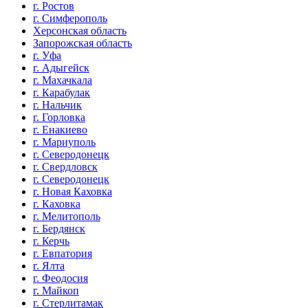
г. Ростов
г. Симферополь
Херсонская область
Запорожская область
г. Уфа
г. Адыгейск
г. Махачкала
г. Карабулак
г. Нальчик
г. Горловка
г. Енакиево
г. Мариуполь
г. Северодонецк
г. Свердловск
г. Северодонецк
г. Новая Каховка
г. Каховка
г. Мелитополь
г. Бердянск
г. Керчь
г. Евпатория
г. Ялта
г. Феодосия
г. Майкоп
г. Стерлитамак