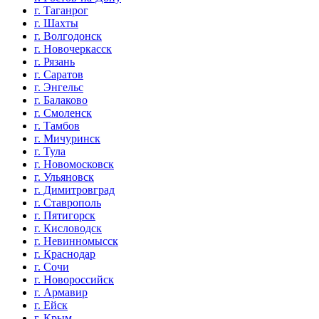
г. Таганрог
г. Шахты
г. Волгодонск
г. Новочеркасск
г. Рязань
г. Саратов
г. Энгельс
г. Балаково
г. Смоленск
г. Тамбов
г. Мичуринск
г. Тула
г. Новомосковск
г. Ульяновск
г. Димитровград
г. Ставрополь
г. Пятигорск
г. Кисловодск
г. Невинномысск
г. Краснодар
г. Сочи
г. Новороссийск
г. Армавир
г. Ейск
г. Крым