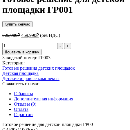
площадки ГР001
Купить сейчас
Первоначальная
Текущая
525,980
₽
459,990
₽
(без НДС)
цена
цена:
составляла
Количество
459,990₽.
-
+
товара
525,980₽.
Добавить в корзину
Готовое
Заводской номер:
ГР003
решение
Категории:
для
Готовые решения детских площадок
детской
Детская площадка
площадки
Детские игровые комплексы
ГР001
Свяжитесь с нами:
Габариты
Дополнительная информация
Отзывы (0)
Оплата
Гарантии
Готовое решение для детской площадки ГР001
(14500х11000мм.)