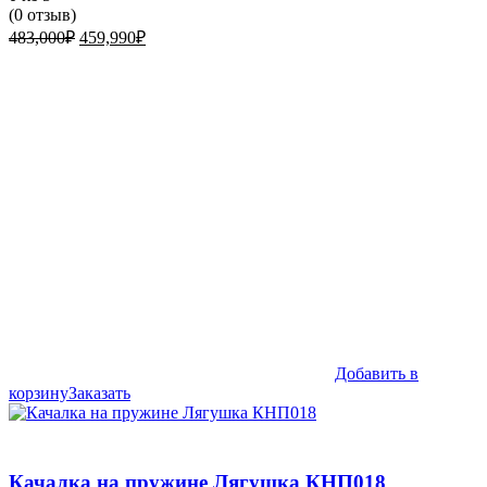
(
0
отзыв)
Первоначальная
Текущая
483,000
₽
459,990
₽
цена
цена:
составляла
459,990₽.
483,000₽.
Добавить в
корзину
Заказать
Качалка на пружине Лягушка КНП018