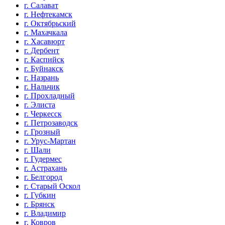
г. Салават
г. Нефтекамск
г. Октябрьский
г. Махачкала
г. Хасавюрт
г. Дербент
г. Каспийск
г. Буйнакск
г. Назрань
г. Нальчик
г. Прохладный
г. Элиста
г. Черкесск
г. Петрозаводск
г. Грозный
г. Урус-Мартан
г. Шали
г. Гудермес
г. Астрахань
г. Белгород
г. Старый Оскол
г. Губкин
г. Брянск
г. Владимир
г. Ковров