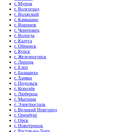
г. Муром
г. Волгоград
г. Волжский
г. Камышин
г. Воронеж
г. Череповец
г. Вологда
г. Калуга
г. Обнинск
г. Курск
г. Железногорск
г. Липецк
г. Елец
г. Балашиха
г. Химки
г. Подольск
г. Королёв
г. Люберцы
г. Мытищи
г. Электросталь
г. Великий Новгород
г. Оренбург
г. Орск
г. Новотроицк
г. Ростов-на-Дону