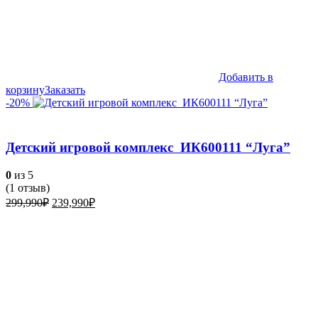
Добавить в
корзину
Заказать
-20%
Детский игровой комплекс ИК600111 “Луга”
0
из 5
(
1
отзыв)
Первоначальная
Текущая
299,990
₽
239,990
₽
цена
цена:
составляла
239,990₽.
299,990₽.