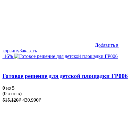
Добавить в
корзину
Заказать
-16%
Готовое решение для детской площадки ГР006
0
из 5
(
0
отзыв)
Первоначальная
Текущая
515,120
₽
430,990
₽
цена
цена:
составляла
430,990₽.
515,120₽.