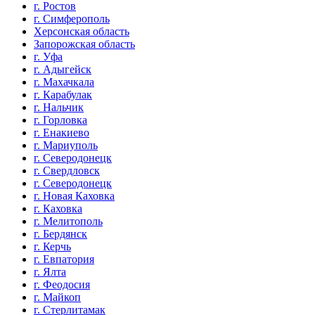
г. Ростов
г. Симферополь
Херсонская область
Запорожская область
г. Уфа
г. Адыгейск
г. Махачкала
г. Карабулак
г. Нальчик
г. Горловка
г. Енакиево
г. Мариуполь
г. Северодонецк
г. Свердловск
г. Северодонецк
г. Новая Каховка
г. Каховка
г. Мелитополь
г. Бердянск
г. Керчь
г. Евпатория
г. Ялта
г. Феодосия
г. Майкоп
г. Стерлитамак