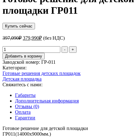
площадки ГР011
Купить сейчас
Первоначальная
Текущая
397,090
₽
379,990
₽
(без НДС)
цена
цена:
составляла
Количество
379,990₽.
-
+
товара
397,090₽.
Добавить в корзину
Готовое
Заводской номер:
ГР-011
решение
Категории:
для
Готовые решения детских площадок
детской
Детская площадка
площадки
Свяжитесь с нами:
ГР011
Габариты
Дополнительная информация
Отзывы (0)
Оплата
Гарантии
Готовое решение для детской площадки
ГР011(14000х9000мм.)