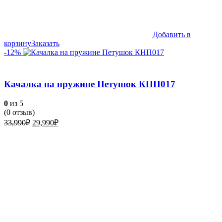
Добавить в
корзину
Заказать
-12%
Качалка на пружине Петушок КНП017
0
из 5
(
0
отзыв)
Первоначальная
Текущая
33,990
₽
29,990
₽
цена
цена:
составляла
29,990₽.
33,990₽.