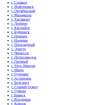
г. Салават
г. Нефтекамск
г. Октябрьский
г. Махачкала
г. Хасавюрт
г. Дербент
г. Каспийск
г. Буйнакск
г. Назрань
г. Нальчик
г. Прохладный
г. Элиста
г. Черкесск
г. Петрозаводск
г. Грозный
г. Урус-Мартан
г. Шали
г. Гудермес
г. Астрахань
г. Белгород
г. Старый Оскол
г. Губкин
г. Брянск
г. Владимир
г. Ковров