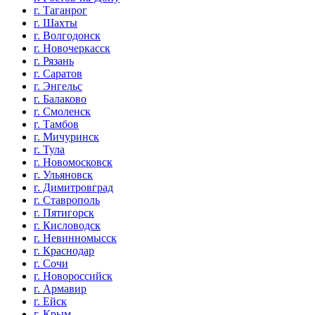
г. Таганрог
г. Шахты
г. Волгодонск
г. Новочеркасск
г. Рязань
г. Саратов
г. Энгельс
г. Балаково
г. Смоленск
г. Тамбов
г. Мичуринск
г. Тула
г. Новомосковск
г. Ульяновск
г. Димитровград
г. Ставрополь
г. Пятигорск
г. Кисловодск
г. Невинномысск
г. Краснодар
г. Сочи
г. Новороссийск
г. Армавир
г. Ейск
г. Крым