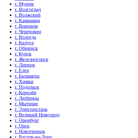
г. Муром
г. Волгоград
г. Волжский
г. Камышин
г. Воронеж
г. Череповец
г. Вологда
г. Калуга
г. Обнинск
г. Курск
г. Железногорск
г. Липецк
г. Елец
г. Балашиха
г. Химки
г. Подольск
г. Королёв
г. Люберцы
г. Мытищи
г. Электросталь
г. Великий Новгород
г. Оренбург
г. Орск
г. Новотроицк
г. Ростов-на-Дону