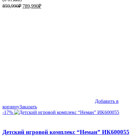
Первоначальная
Текущая
859,990
₽
789,990
₽
цена
цена:
составляла
789,990₽.
859,990₽.
Добавить в
корзину
Заказать
-17%
Детский игровой комплекс “Неман” ИК600055