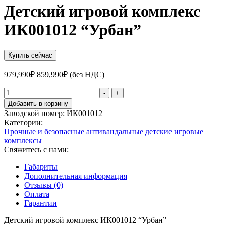
Детский игровой комплекс
ИК001012 “Урбан”
Купить сейчас
Первоначальная
Текущая
979,990
₽
859,990
₽
(без НДС)
цена
цена:
составляла
Количество
859,990₽.
-
+
товара
979,990₽.
Добавить в корзину
Детский
Заводской номер:
ИК001012
игровой
Категории:
комплекс
Прочные и безопасные антивандальные детские игровые
ИК001012
комплексы
"Урбан"
Свяжитесь с нами:
Габариты
Дополнительная информация
Отзывы (0)
Оплата
Гарантии
Детский игровой комплекс ИК001012 “Урбан”