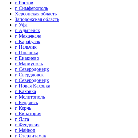
г. Ростов
г. Симферополь
Херсонская область
Запорожская область
г. Уфа
г. Адыгейск
г. Махачкала
г. Карабулак
г. Нальчик
г. Горловка
г. Енакиево
г. Мариуполь
г. Северодонецк
г. Свердловск
г. Северодонецк
г. Новая Каховка
г. Каховка
г. Мелитополь
г. Бердянск
г. Керчь
г. Евпатория
г. Ялта
г. Феодосия
г. Майкоп
г. Стерлитамак