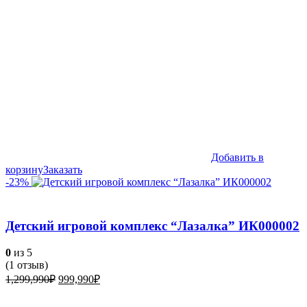
Добавить в
корзину
Заказать
-23%
Детский игровой комплекс “Лазалка” ИК000002
0
из 5
(
1
отзыв)
Первоначальная
Текущая
1,299,990
₽
999,990
₽
цена
цена:
составляла
999,990₽.