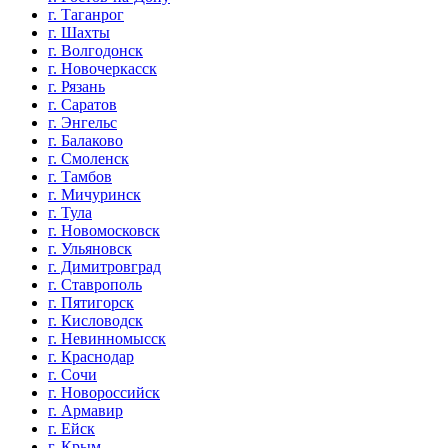
г. Таганрог
г. Шахты
г. Волгодонск
г. Новочеркасск
г. Рязань
г. Саратов
г. Энгельс
г. Балаково
г. Смоленск
г. Тамбов
г. Мичуринск
г. Тула
г. Новомосковск
г. Ульяновск
г. Димитровград
г. Ставрополь
г. Пятигорск
г. Кисловодск
г. Невинномысск
г. Краснодар
г. Сочи
г. Новороссийск
г. Армавир
г. Ейск
г. Крым