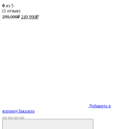
0
из 5
(
1
отзыв)
Первоначальная
Текущая
299,990
₽
249,990
₽
цена
цена:
составляла
249,990₽.
299,990₽.
Добавить в
корзину
Заказать