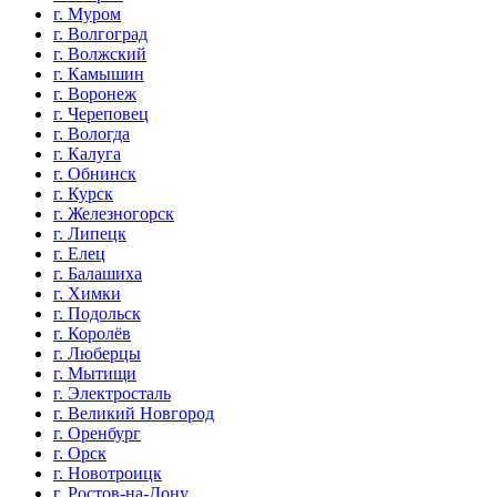
г. Муром
г. Волгоград
г. Волжский
г. Камышин
г. Воронеж
г. Череповец
г. Вологда
г. Калуга
г. Обнинск
г. Курск
г. Железногорск
г. Липецк
г. Елец
г. Балашиха
г. Химки
г. Подольск
г. Королёв
г. Люберцы
г. Мытищи
г. Электросталь
г. Великий Новгород
г. Оренбург
г. Орск
г. Новотроицк
г. Ростов-на-Дону