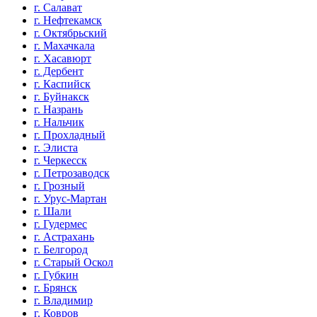
г. Салават
г. Нефтекамск
г. Октябрьский
г. Махачкала
г. Хасавюрт
г. Дербент
г. Каспийск
г. Буйнакск
г. Назрань
г. Нальчик
г. Прохладный
г. Элиста
г. Черкесск
г. Петрозаводск
г. Грозный
г. Урус-Мартан
г. Шали
г. Гудермес
г. Астрахань
г. Белгород
г. Старый Оскол
г. Губкин
г. Брянск
г. Владимир
г. Ковров