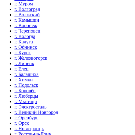
г. Муром
г. Волгоград
г. Волжский
г. Камышин
г. Воронеж
г. Череповец
г. Вологда
г. Калуга
г. Обнинск
г. Курск
г. Железногорск
г. Липецк
г. Елец
г. Балашиха
г. Химки
г. Подольск
г. Королёв
г. Люберцы
г. Мытищи
г. Электросталь
г. Великий Новгород
г. Оренбург
г. Орск
г. Новотроицк
г. Ростов-на-Дону