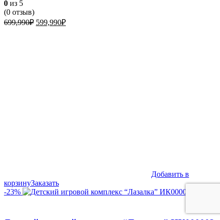
0
из 5
(
0
отзыв)
Первоначальная
Текущая
699,990
₽
599,990
₽
цена
цена:
составляла
599,990₽.
699,990₽.
Добавить в
корзину
Заказать
-23%