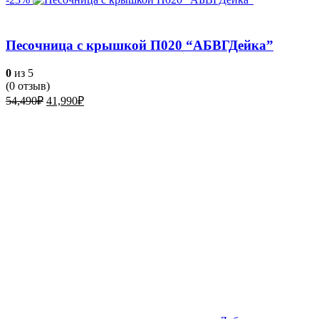
Песочница с крышкой П020 “АБВГДейка”
0
из 5
(
0
отзыв)
Первоначальная
Текущая
54,490
₽
41,990
₽
цена
цена:
составляла
41,990₽.
54,490₽.