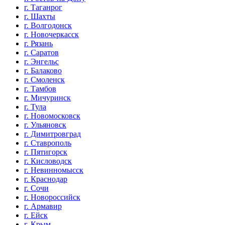
г. Таганрог
г. Шахты
г. Волгодонск
г. Новочеркасск
г. Рязань
г. Саратов
г. Энгельс
г. Балаково
г. Смоленск
г. Тамбов
г. Мичуринск
г. Тула
г. Новомосковск
г. Ульяновск
г. Димитровград
г. Ставрополь
г. Пятигорск
г. Кисловодск
г. Невинномысск
г. Краснодар
г. Сочи
г. Новороссийск
г. Армавир
г. Ейск
г. Крым