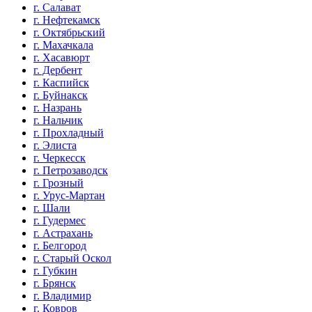
г. Салават
г. Нефтекамск
г. Октябрьский
г. Махачкала
г. Хасавюрт
г. Дербент
г. Каспийск
г. Буйнакск
г. Назрань
г. Нальчик
г. Прохладный
г. Элиста
г. Черкесск
г. Петрозаводск
г. Грозный
г. Урус-Мартан
г. Шали
г. Гудермес
г. Астрахань
г. Белгород
г. Старый Оскол
г. Губкин
г. Брянск
г. Владимир
г. Ковров