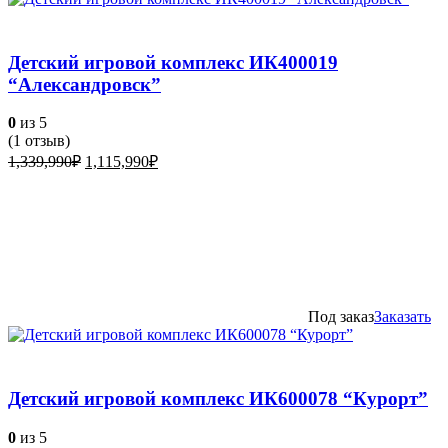
Детский игровой комплекс ИК400019
“Александровск”
0
из 5
(
1
отзыв)
Первоначальная
Текущая
1,339,990
₽
1,115,990
₽
цена
цена:
составляла
1,115,990₽.
1,339,990₽.
Под заказ
Заказать
Детский игровой комплекс ИК600078 “Курорт”
0
из 5