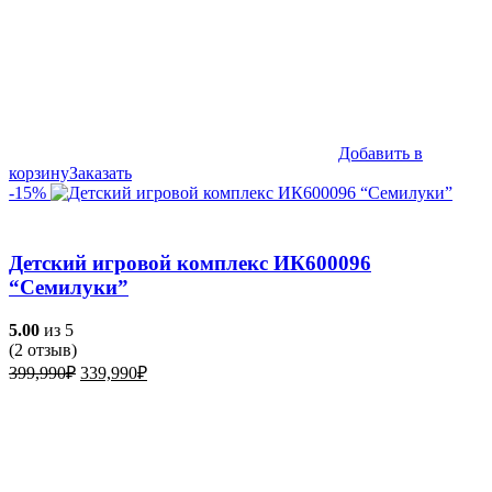
Добавить в
корзину
Заказать
-15%
Детский игровой комплекс ИК600096
“Семилуки”
5.00
из 5
(
2
отзыв)
Первоначальная
Текущая
399,990
₽
339,990
₽
цена
цена:
составляла
339,990₽.
399,990₽.