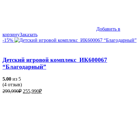
Добавить в
корзину
Заказать
-15%
Детский игровой комплекс ИК600067
“Благодарный”
5.00
из 5
(
4
отзыв)
Первоначальная
Текущая
299,990
₽
255,990
₽
цена
цена:
составляла
255,990₽.
299,990₽.