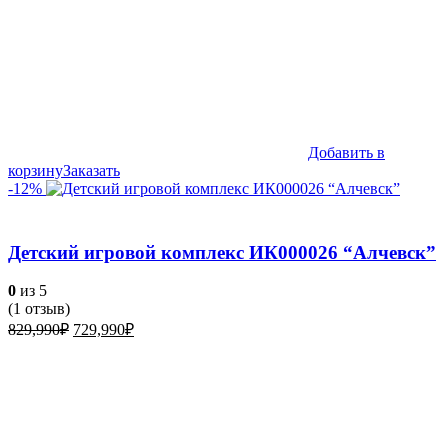
Добавить в
корзину
Заказать
-12%
Детский игровой комплекс ИК000026 “Алчевск”
0
из 5
(
1
отзыв)
Первоначальная
Текущая
829,990
₽
729,990
₽
цена
цена:
составляла
729,990₽.
829,990₽.