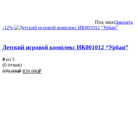
Под заказ
Заказать
-12%
Детский игровой комплекс ИК001012 “Урбан”
0
из 5
(
0
отзыв)
Первоначальная
Текущая
979,990
₽
859,990
₽
цена
цена:
составляла
859,990₽.
979,990₽.