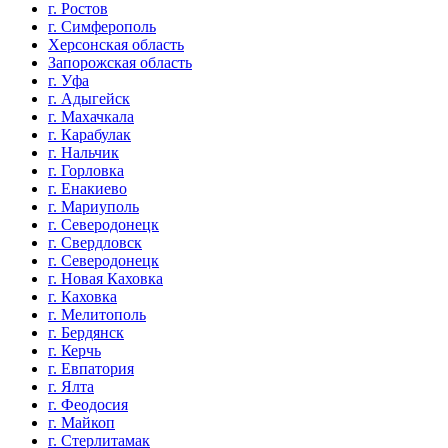
г. Ростов
г. Симферополь
Херсонская область
Запорожская область
г. Уфа
г. Адыгейск
г. Махачкала
г. Карабулак
г. Нальчик
г. Горловка
г. Енакиево
г. Мариуполь
г. Северодонецк
г. Свердловск
г. Северодонецк
г. Новая Каховка
г. Каховка
г. Мелитополь
г. Бердянск
г. Керчь
г. Евпатория
г. Ялта
г. Феодосия
г. Майкоп
г. Стерлитамак