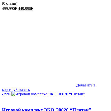
(
0
отзыв)
Первоначальная
Текущая
499,990
₽
449,990
₽
цена
цена:
составляла
449,990₽.
499,990₽.
Добавить в
корзину
Заказать
-29%
Игровой комплекс ЭКО Э0020 “Платан”