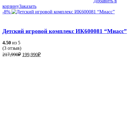
Добавить в
корзину
Заказать
-8%
Детский игровой комплекс ИК600081 “Миасс”
4.50
из 5
(
3
отзыв)
Первоначальная
Текущая
217,990
₽
199,990
₽
цена
цена:
составляла
199,990₽.
217,990₽.