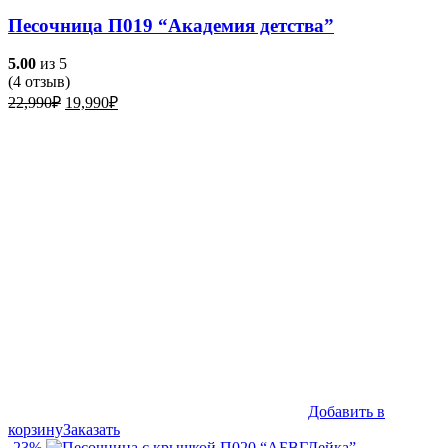
Песочница П019 “Академия детства”
5.00
из 5
(
4
отзыв)
Первоначальная
Текущая
22,990
₽
19,990
₽
цена
цена:
составляла
19,990₽.
22,990₽.
Добавить в
корзину
Заказать
-23%