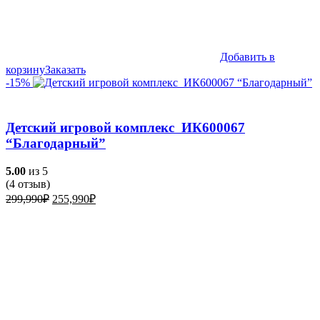
Добавить в
корзину
Заказать
-15%
Детский игровой комплекс ИК600067
“Благодарный”
5.00
из 5
(
4
отзыв)
Первоначальная
Текущая
299,990
₽
255,990
₽
цена
цена:
составляла
255,990₽.
299,990₽.